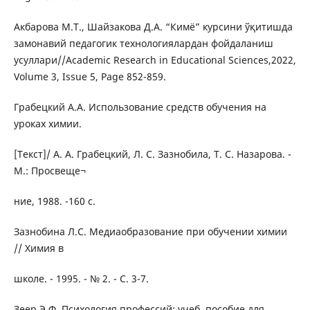
Акбарова M.T., Шайзакова Д.А. “Кимё” курсини ўқитишда
замонавий педагогик технологиялардан фойдаланиш
усуллари//Academic Research in Educational Sciences,2022,
Volume 3, Issue 5, Page 852-859.
Грабецкий А.А. Использование средств обучения на
уроках химии.
[Текст]/ А. А. Грабецкий, Л. С. Зазнобила, Т. С. Назарова. -
М.: Просвеще¬
ние, 1988. -160 с.
Зазнобина Л.С. Медиаобразование при обучении химии
// Химия в
школе. - 1995. - № 2. - С. 3-7.
Зеер Э.Ф. Психология профессий: учеб. пособие для