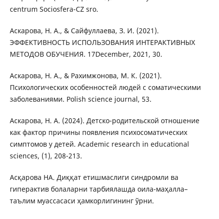
centrum Sociosfera-CZ sro.
Аскарова, Н. А., & Сайфуллаева, З. И. (2021).
ЭФФЕКТИВНОСТЬ ИСПОЛЬЗОВАНИЯ ИНТЕРАКТИВНЫХ
МЕТОДОВ ОБУЧЕНИЯ. 17December, 2021, 30.
Аскарова, Н. А., & Рахимжонова, М. К. (2021).
Психологических особенностей людей с соматическими
заболеваниями. Polish science journal, 53.
Аскарова, Н. А. (2024). Детско-родительской отношение
как фактор причины появления психосоматических
симптомов у детей. Academic research in educational
sciences, (1), 208-213.
Асқарова НА. Диққат етишмаслиги синдромли ва
гиперактив болаларни тарбиялашда оила-маҳалла–
таълим муассасаси ҳамкорлигининг ўрни.