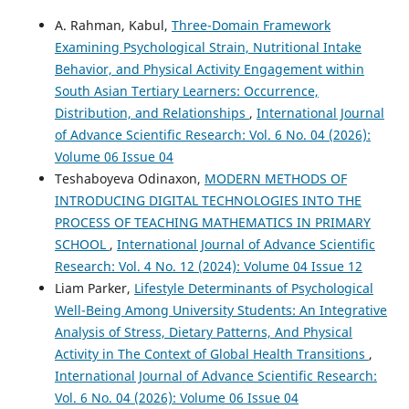
A. Rahman, Kabul,
Three-Domain Framework
Examining Psychological Strain, Nutritional Intake
Behavior, and Physical Activity Engagement within
South Asian Tertiary Learners: Occurrence,
Distribution, and Relationships
,
International Journal
of Advance Scientific Research: Vol. 6 No. 04 (2026):
Volume 06 Issue 04
Teshaboyeva Odinaxon,
MODERN METHODS OF
INTRODUCING DIGITAL TECHNOLOGIES INTO THE
PROCESS OF TEACHING MATHEMATICS IN PRIMARY
SCHOOL
,
International Journal of Advance Scientific
Research: Vol. 4 No. 12 (2024): Volume 04 Issue 12
Liam Parker,
Lifestyle Determinants of Psychological
Well-Being Among University Students: An Integrative
Analysis of Stress, Dietary Patterns, And Physical
Activity in The Context of Global Health Transitions
,
International Journal of Advance Scientific Research:
Vol. 6 No. 04 (2026): Volume 06 Issue 04